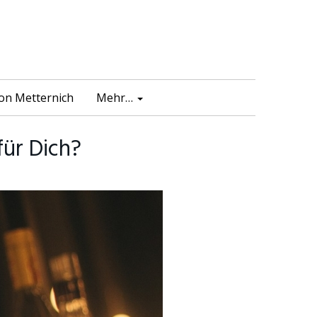
von Metternich
Mehr…
für Dich?