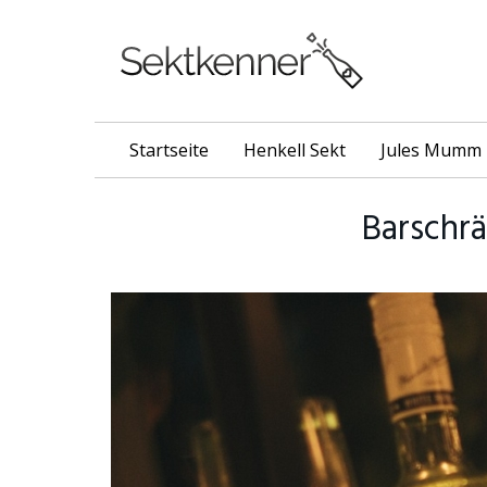
Skip
to
main
content
Startseite
Henkell Sekt
Jules Mumm
Barschrä