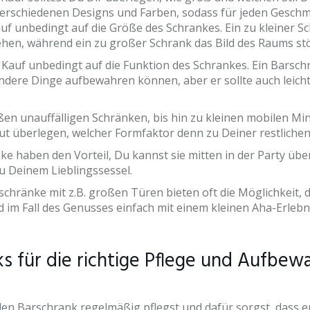
 verschiedenen Designs und Farben, sodass für jeden Gesch
auf unbedingt auf die Größe des Schrankes. Ein zu kleiner Sc
hen, während ein zu großer Schrank das Bild des Raums st
 Kauf unbedingt auf die Funktion des Schrankes. Ein Barschr
ndere Dinge aufbewahren können, aber er sollte auch leich
en unauffälligen Schränken, bis hin zu kleinen mobilen Mini
gut überlegen, welcher Formfaktor denn zu Deiner restlichen
e haben den Vorteil, Du kannst sie mitten in der Party über
u Deinem Lieblingssessel.
schränke mit z.B. großen Türen bieten oft die Möglichkeit, 
d im Fall des Genusses einfach mit einem kleinen Aha-Erlebn
ks für die richtige Pflege und Aufbew
 den Barschrank regelmäßig pflegst und dafür sorgst, dass e