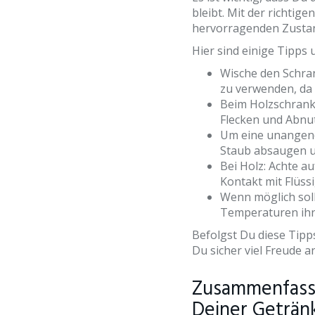
bleibt. Mit der richtig
hervorragenden Zustan
Hier sind einige Tipps u
Wische den Schran
zu verwenden, da 
Beim Holzschrank:
Flecken und Abnu
Um eine unangene
Staub absaugen u
Bei Holz: Achte au
Kontakt mit Flüss
Wenn möglich sol
Temperaturen ihn
Befolgst Du diese Tipp
Du sicher viel Freude a
Zusammenfass
Deiner Geträn